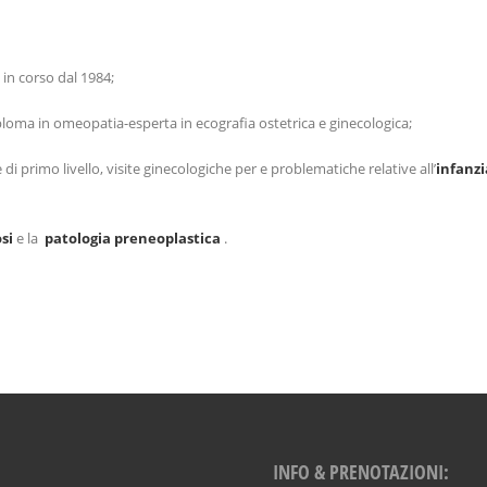
 in corso dal 1984;
iploma in omeopatia-esperta in ecografia ostetrica e ginecologica;
di primo livello, visite ginecologiche per e problematiche relative all’
infanzi
si
e la
patologia preneoplastica
.
INFO & PRENOTAZIONI: