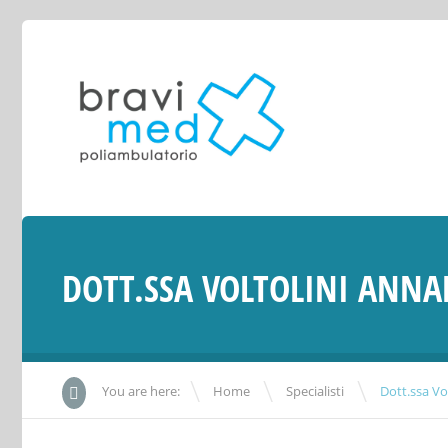
DOTT.SSA VOLTOLINI ANN
\
\
You are here:
Home
Specialisti
Dott.ssa Vo