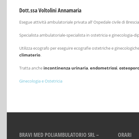
Dott.ssa Voltolini Annamaria
Esegue attività ambulatoriale privata all’ Ospedale civile di Brescia
Specialista ambulatoriale-specialista in ostetricia e ginecologia-d
Utilizza ecografo per eseguire ecografie ostetriche e ginecologiche 
climaterio
.
Tratta anche
incontinenza urinaria
,
endometriosi
,
osteoporo
Ginecologia e Ostetricia
BRAVI MED POLIAMBULATORIO SRL –
ORARI