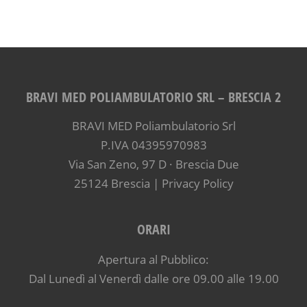
BRAVI MED POLIAMBULATORIO SRL – BRESCIA 2
BRAVI MED Poliambulatorio Srl
P.IVA 04395970983
Via San Zeno, 97 D · Brescia Due
25124 Brescia |
Privacy Policy
ORARI
Apertura al Pubblico:
Dal Lunedì al Venerdì dalle ore 09.00 alle 19.00