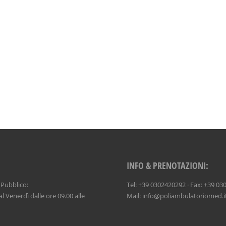
INFO & PRENOTAZIONI:
 Pubblico:
Tel: +39 0302420292 · Fax: +39 0
l Venerdì dalle ore 09.00 alle
Mail: info@poliambulatoriomed.i