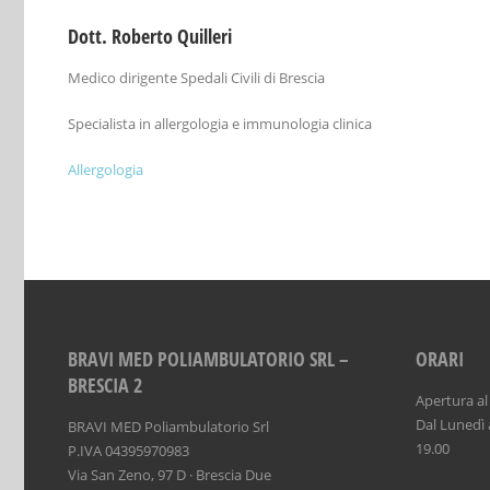
Dott. Roberto Quilleri
Medico dirigente Spedali Civili di Brescia
Specialista in allergologia e immunologia clinica
Allergologia
BRAVI MED POLIAMBULATORIO SRL –
ORARI
BRESCIA 2
Apertura al
Dal Lunedì a
BRAVI MED Poliambulatorio Srl
19.00
P.IVA 04395970983
Via San Zeno, 97 D · Brescia Due