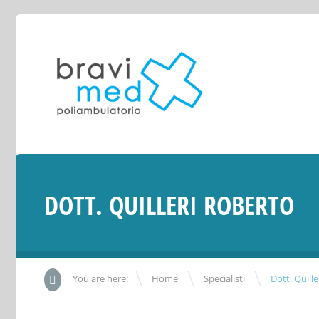
DOTT. QUILLERI ROBERTO
\
\
You are here:
Home
Specialisti
Dott. Quill