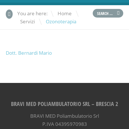
\
You are here:
Home
\
Servizi
Ozonoterapia
Dott. Bernardi Mario
BRAVI MED POLIAMBULATORIO SRL – BRESCIA 2
BRAVI MED Poliambulatorio Srl
P.IVA 04395970983