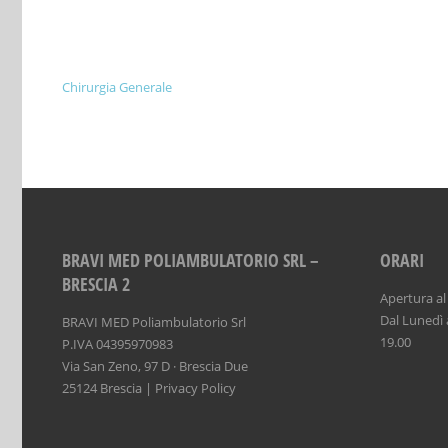
Chirurgia Generale
BRAVI MED POLIAMBULATORIO SRL –
ORARI
BRESCIA 2
Apertura al
Dal Lunedì a
BRAVI MED Poliambulatorio Srl
19.00
P.IVA 04395970983
Via San Zeno, 97 D · Brescia Due
25124 Brescia |
Privacy Policy