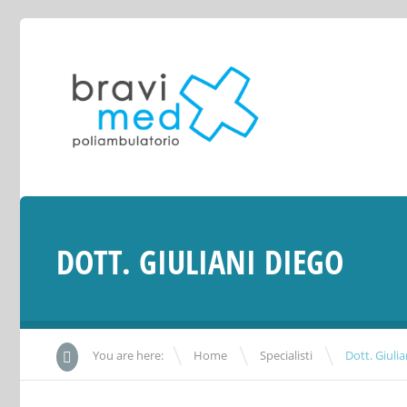
DOTT. GIULIANI DIEGO
\
\
You are here:
Home
Specialisti
Dott. Giuli