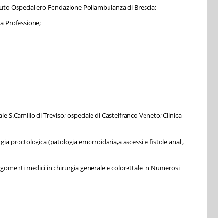
stituto Ospedaliero Fondazione Poliambulanza di Brescia;
Dott.ssa Manenti Claudia
Dott.ssa Zorzi
ra Professione;
e S.Camillo di Treviso; ospedale di Castelfranco Veneto; Clinica
gia proctologica (patologia emorroidaria,a ascessi e fistole anali,
argomenti medici in chirurgia generale e colorettale in Numerosi