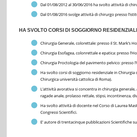
Dal 01/08/2012 al 30/06/2016 ha svolto attività di chi
Dal 01/08/2016 svolge attività di chirurgo presso l’is
HA SVOLTO CORSI DI SOGGIORNO RESIDENZIAL
Chirurgia Generale, colorettale: presso il St. Mark’s Ho
Chirurgia Esofagea, colonrettale e epatica: presso l’Ho
Chirurgia Proctologia del pavimento pelvico: presso l’
Ha svolto corsi di soggiorno residenziale in Chirurgi
Chirurgica università cattolica di Roma).
L’attività avorativa si concentra in chirurgia generale
ragade anale, prolasso rettale, stipsi, incontinenza, dive
Ha svolto attività di docente nel Corso di Laurea Mast
Congressi Scientifici.
E’ autore di trentacinque pubblicazioni Scientifiche s