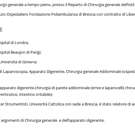
rurgo generale a tempo pieno, presso il Reparto di Chirurgia generale dell’i
tituto Ospedaliero Fondazione Poliambulanza di Brescia con contratto di Libe
E
spital di Londra;
spital Beaujon di Parigi;
Università di Ginevra;
a di Laparoscopia, Apparato Digerente, Chirurgia generale Addominale (ospedal
, apparato digerente.chirurgia di parete addominale (ernie e laparocelli) chirur
rticolosi, intestino irritabile);
er Strumentisti, Univesrità Cattolica con sede a Brescia, è stato relatore di 
u argomenti di Chirurgia generale e dell’apparato digerente.