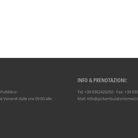
INFO & PRENOTAZIONI:
 Pubblico:
Tel: +39 0302420292 · Fax: +39 0
l Venerdì dalle ore 09.00 alle
Mail: info@poliambulatoriomed.i